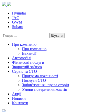
Skip
to
content
Hyundai
JAC
GWM
Subaru
Пошук:
Про компанію
Про компанію
Вакансії
Автомобілі
Фінансові послуги
Зворотній зв’язок
Cервіс та СТО
Програма лояльності
Послуги СТО
Зобов’язання і права сторін
Умови повернення коштів
Акції
Новини
Контакти