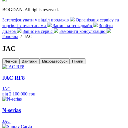
BOGDAN. All rights reserved.
Зателефонувати у відділ продажів
Організація сервісу та
торгівлі запчастинами
Запис на тест-драйв
Знайти
дилера
Запис на сервіс
Замовити консультацію
Головна
/
JAC
JAC
Легкові
Вантажні
Мікроавтобуси
Пікапи
JAC RF8
JAC
від 2 100 000 грн
N-serias
JAC