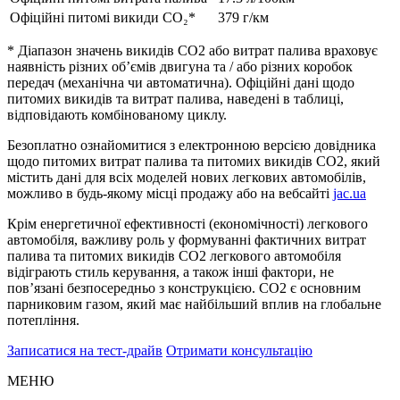
Офіційні питомі викиди CO₂*
379 г/км
* Діапазон значень викидів CO2 або витрат палива враховує
наявність різних обʼємів двигуна та / або різних коробок
передач (механічна чи автоматична). Офіційні дані щодо
питомих викидів та витрат палива, наведені в таблиці,
відповідають комбінованому циклу.
Безоплатно ознайомитися з електронною версією довідника
щодо питомих витрат палива та питомих викидів CO2, який
містить дані для всіх моделей нових легкових автомобілів,
можливо в будь-якому місці продажу або на вебсайті
jac.ua
Крім енергетичної ефективності (економічності) легкового
автомобіля, важливу роль у формуванні фактичних витрат
палива та питомих викидів СО2 легкового автомобіля
відіграють стиль керування, а також інші фактори, не
повʼязані безпосередньо з конструкцією. СО2 є основним
парниковим газом, який має найбільший вплив на глобальне
потепління.
Записатися на тест-драйв
Отримати консультацію
МЕНЮ