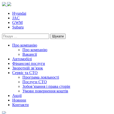
Skip
to
content
Hyundai
JAC
GWM
Subaru
Пошук:
Про компанію
Про компанію
Вакансії
Автомобілі
Фінансові послуги
Зворотній зв’язок
Cервіс та СТО
Програма лояльності
Послуги СТО
Зобов’язання і права сторін
Умови повернення коштів
Акції
Новини
Контакти