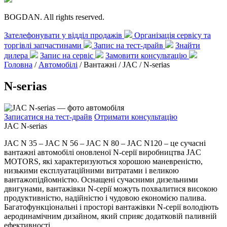
BOGDAN. All rights reserved.
Зателефонувати у відділ продажів
Організація сервісу та
торгівлі запчастинами
Запис на тест-драйв
Знайти
дилера
Запис на сервіс
Замовити консультацію
Головна
/
Автомобілі
/ Вантажні / JAC /
N-serias
N-serias
Записатися на тест-драйв
Отримати консультацію
JAC N-serias
JAC N 35 – JAC N 56 – JAC N 80 – JAC N120 – це сучасні
вантажні автомобілі оновленої N-серії виробництва JAC
MOTORS, які характеризуються хорошою маневреністю,
низькими експлуатаційними витратами і великою
вантажопідйомністю. Оснащені сучасними дизельними
двигунами, вантажівки N-серії можуть похвалитися високою
продуктивністю, надійністю і чудовою економією палива.
Багатофункціональні і просторі вантажівки N-серії володіють
аеродинамічним дизайном, який сприяє додатковій паливній
ефективності.