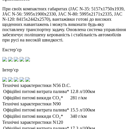
При своїх компактних габаритах (JAC N-35: 5157x1750x1939,
JAC N-56: 5995х1900х2330, JAC N-80: 5995х2171х2335, JAC
N-120: 8415х2442х2570), вантажівки готові до високих
щоденних навантажень і можуть виконати будь-яку
поставлену транспортну задачу. Оновлена система управління
забезпечує поліпшену керованість і стабільність автомобілів
при русі на високій швидкості.
Екстер’єр
Інтер‘єр
Технічні характеристики N56 D.C.
Офіційні питомі витрата палива*
12.8 л/100км
Офіційні питомі викиди CO₂*
281 г/км
Технічні характеристики N90
Офіційні питомі витрата палива*
15.5 л/100км
Офіційні питомі викиди CO₂*
340 г/км
Технічні характеристики N120
Офіційні питомі витрата палива*
17.3 л/100км