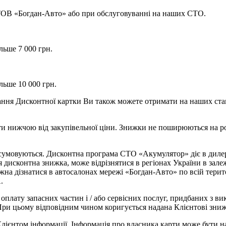
 ТОВ «Богдан-Авто» або при обслуговуванні на наших СТО.
льше 7 000 грн.
льше 10 000 грн.
ння Дисконтної картки Ви також можете отримати на наших стан
ти нижчою від закупівельної ціни. Знижки не поширюються на роб
дсумовуються. Дисконтна програма СТО «Акумулятор» діє в дилер
 дисконтна знижка, може відрізнятися в регіонах України в залеж
 дізнатися в автосалонах мережі «Богдан-Авто» по всій територ
.
 оплату запасних частин і / або сервісних послуг, придбаних з
 При цьому відповідним чином коригується надана Клієнтові зниж
лієнтом інформації. Інформація про власника карти може бути на