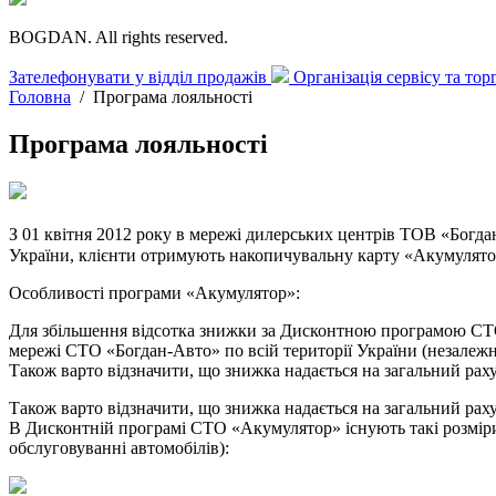
BOGDAN. All rights reserved.
Зателефонувати у відділ продажів
Організація сервісу та то
Головна
/
Програма лояльності
Програма лояльності
З 01 квітня 2012 року в мережі дилерських центрів ТОВ «Богд
України, клієнти отримують накопичувальну карту «Акумулятор
Особливості програми «Акумулятор»:
Для збільшення відсотка знижки за Дисконтною програмою СТО 
мережі СТО «Богдан-Авто» по всій території України (незалежн
Також варто відзначити, що знижка надається на загальний рахун
Також варто відзначити, що знижка надається на загальний рахун
В Дисконтній програмі СТО «Акумулятор» існують такі розміри
обслуговуванні автомобілів):