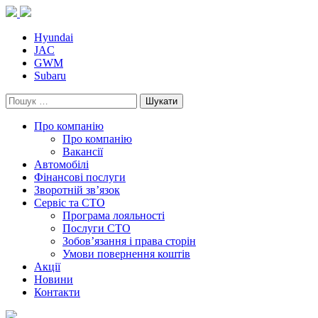
Skip
to
content
Hyundai
JAC
GWM
Subaru
Пошук:
Про компанію
Про компанію
Вакансії
Автомобілі
Фінансові послуги
Зворотній зв’язок
Cервіс та СТО
Програма лояльності
Послуги СТО
Зобов’язання і права сторін
Умови повернення коштів
Акції
Новини
Контакти