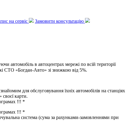
апис на сервіс
Замовити консультацію
чи автомобіль в автоцентрах мережі по всій території
ежі СТО «Богдан-Авто» зі знижкою від 5%.
найомим для обслуговування їхніх автомобілів на станціях
 своєї карти.
грамах !!! *
грамах !!! *
пичувальна система (сума за рахунками-замовленнями при