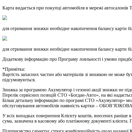
Карта видається при покупці автомобіля в мережі автосалонів
для отримання знижки необхідне накопичення балансу карти бі
для отримання знижки необхідне накопичення балансу карти бі
Додаткову інформацію про Програму лояльності і умови придба
*Примітка:
Вартість запасних частин або матеріалів зі знижкою не може бу
підсумовуються.
Знижка за програмою Акумулятор і сезонні акції знижки не пі
Перелік сервісних позицій СТО «Богдан-Авто», на які надається
Більш детальну інформацію по програмі СТО «Акумулятор» можна
обслуговування автомобілів наявність картки – ОБОВ’ЯЗКОВА
У всіх випадках повернення Клієнту коштів, внесених раніше в
сума, зазначена в касовому або платіжному документі клієнта.
Підприємство гарантує строгу конфіденційність щодо наданої К