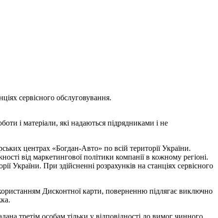
ціях сервісного обслуговування.
оти і матеріали, які надаються підрядниками і не
ських центрах «Богдан-Авто» по всій території України.
ності від маркетингової політики компанії в кожному регіоні.
ії України. При здійсненні розрахунків на станціях сервісного
 використанням Дисконтної карти, поверненню підлягає виключно
ка.
дана третім особам тільки у відповідності до вимог чинного