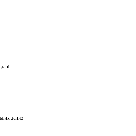
 дані:
льних даних