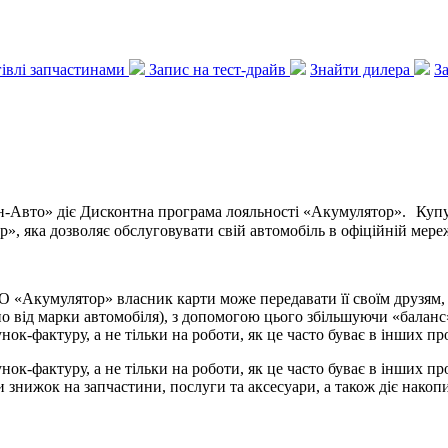
ргівлі запчастинами
Запис на тест-драйв
Знайти дилера
З
ан-Авто» діє Дисконтна програма лояльності «Акумулятор». Купую
», яка дозволяє обслуговувати свій автомобіль в офіційній мер
«Акумулятор» власник карти може передавати її своїм друзям, з
о від марки автомобіля), з допомогою цього збільшуючи «баланс»
ок-фактуру, а не тільки на роботи, як це часто буває в інших про
ок-фактуру, а не тільки на роботи, як це часто буває в інших про
 знижок на запчастини, послуги та аксесуари, а також діє нако