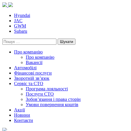
Skip
to
content
Hyundai
JAC
GWM
Subaru
Пошук:
Про компанію
Про компанію
Вакансії
Автомобілі
Фінансові послуги
Зворотній зв’язок
Cервіс та СТО
Програма лояльності
Послуги СТО
Зобов’язання і права сторін
Умови повернення коштів
Акції
Новини
Контакти