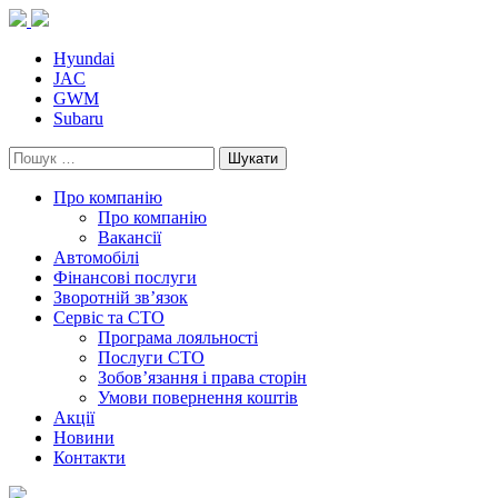
Skip
to
content
Hyundai
JAC
GWM
Subaru
Пошук:
Про компанію
Про компанію
Вакансії
Автомобілі
Фінансові послуги
Зворотній зв’язок
Cервіс та СТО
Програма лояльності
Послуги СТО
Зобов’язання і права сторін
Умови повернення коштів
Акції
Новини
Контакти