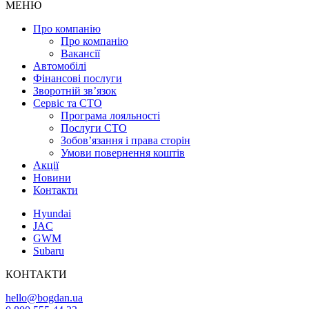
МЕНЮ
Про компанію
Про компанію
Вакансії
Автомобілі
Фінансові послуги
Зворотній зв’язок
Cервіс та СТО
Програма лояльності
Послуги СТО
Зобов’язання і права сторін
Умови повернення коштів
Акції
Новини
Контакти
Hyundai
JAC
GWM
Subaru
КОНТАКТИ
hello@bogdan.ua