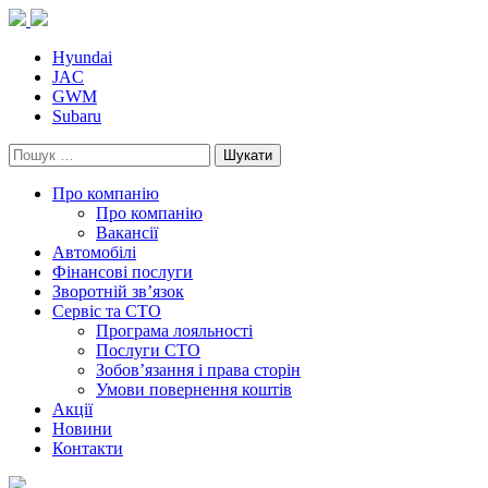
Skip
to
content
Hyundai
JAC
GWM
Subaru
Пошук:
Про компанію
Про компанію
Вакансії
Автомобілі
Фінансові послуги
Зворотній зв’язок
Cервіс та СТО
Програма лояльності
Послуги СТО
Зобов’язання і права сторін
Умови повернення коштів
Акції
Новини
Контакти