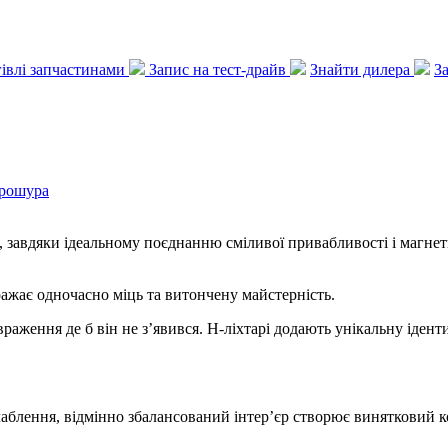
ргівлі запчастинами
Запис на тест-драйв
Знайти дилера
З
рошура
 завдяки ідеальному поєднанню сміливої привабливості і магне
ажає одночасно міць та витончену майстерність.
враження де б він не з’явився. H-ліхтарі додають унікальну ід
аблення, відмінно збалансований інтер’єр створює винятковий 