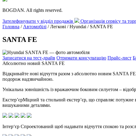
BOGDAN. All rights reserved.
Зателефонувати у відділ продажів
Організація сервісу та то
Головна
/
Автомобілі
/ Легкові / Hyundai /
SANTA FE
SANTA FE
Записатися на тест-драйв
Отримати консультацію
Прайс-лист
Б
Абсолютно новий SANTA FE
Відкривайте нові відчуття разом з абсолютно новим SANTA FE,
подорож надзвичайною.
Унікальна зовнішність із вражаючим боковим силуетом – відобр
Екстер’єр
Міцний та стильний екстер’єр, що справляє потужне 
вишуканими деталями.
Інтер‘єр
Спроектований щоб надавати відчуття спокою та розсл