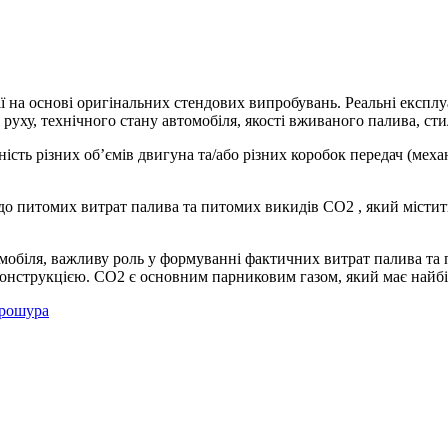
 на основі оригінальних стендових випробувань. Реальні експлуа
руху, технічного стану автомобіля, якості вживаного палива, сти
ість різних об’ємів двигуна та/або різних коробок передач (мех
о питомих витрат палива та питомих викидів CO2 , який містить
омобіля, важливу роль у формуванні фактичних витрат палива та
з конструкцією. CO2 є основним парниковим газом, який має найб
рошура