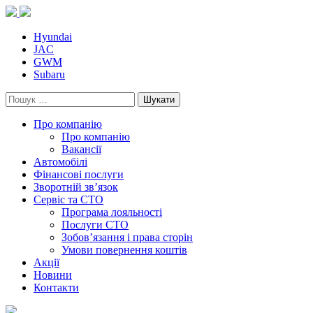
Skip
to
content
Hyundai
JAC
GWM
Subaru
Пошук:
Про компанію
Про компанію
Вакансії
Автомобілі
Фінансові послуги
Зворотній зв’язок
Cервіс та СТО
Програма лояльності
Послуги СТО
Зобов’язання і права сторін
Умови повернення коштів
Акції
Новини
Контакти