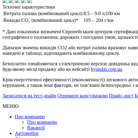
Технічні характеристики
Витрата палива (комбінований цикл)
8.5 – 9.0 л/100 км
Викиди CO₂ (комбінований цикл)*
195 – 204 г/км
* Дані показники визначені Європейським центром сертифікації
географічного положення, дорожніх і погодних умов, щільності 
Діапазон значень викидів СО2 або витрат палива враховує наявн
наведені в таблиці, відповідають комбінованому циклу.
Безоплатно ознайомитися з електронною версією довідника щод
будь-якому місці продажу або на вебсайті
hyundai.com.ua
.
Крім енергетичної ефективності (економічності) легкового авт
керування, а також інші фактори, не пов’язані безпосередньо 
Записатися на тест-драйв
Отримати консультацію
Прайс-лист
Б
МЕНЮ
Про компанію
Про компанію
Вакансії
Автомобілі