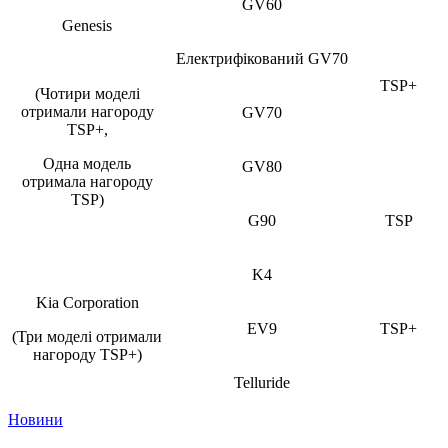
GV60
Genesis
Електрифікований GV70
TSP+
(Чотири моделі
отримали нагороду
GV70
TSP+,
Одна модель
GV80
отримала нагороду
TSP)
G90
TSP
K4
Kia Corporation
EV9
TSP+
(Три моделі отримали
нагороду TSP+)
Telluride
Новини