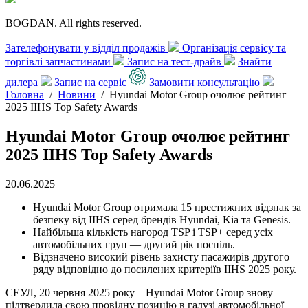
BOGDAN. All rights reserved.
Зателефонувати у відділ продажів
Організація сервісу та
торгівлі запчастинами
Запис на тест-драйв
Знайти
дилера
Запис на сервіс
Замовити консультацію
Головна
/
Новини
/
Hyundai Motor Group очолює рейтинг
2025 IIHS Top Safety Awards
Hyundai Motor Group очолює рейтинг
2025 IIHS Top Safety Awards
20.06.2025
Hyundai Motor Group отримала 15 престижних відзнак за
безпеку від IIHS серед брендів Hyundai, Kia та Genesis.
Найбільша кількість нагород TSP і TSP+ серед усіх
автомобільних груп — другий рік поспіль.
Відзначено високий рівень захисту пасажирів другого
ряду відповідно до посилених критеріїв IIHS 2025 року.
СЕУЛ, 20 червня 2025 року – Hyundai Motor Group знову
підтвердила свою провідну позицію в галузі автомобільної