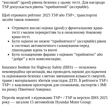
“високий” (good) рівень безпеки у цьому тесті. Для нагороди
TSP допускається рівень “прийнятний” (acceptable).
Щоб отримати рейтинг 2025 TSP або TSP+, транспортні
засоби також повинні:
Отримати високі оцінки (good) у фронтальному краш-
тесті з малим перекриттям та в оновленому боковому
краш-тесті.
Бути оцінені не нижче “прийнятного” (acceptable) рівня
в системах автоматичного гальмування перед
пішоходами вдень та вночі
Бути оснащеними фарами з оцінкою “прийнятно” або
“добре” у всіх комплектаціях.
Insurance Institute for Highway Safety (IIHS) — незалежна
некомерційна організація, яка проводить наукові дослідження
та оцінювання безпеки з метою зменшення кількості смертей,
травм і матеріальних збитків унаслідок ДТП. Її рейтинги TSP і
TSP+ є важливим орієнтиром для споживачів, експертів і ЗМІ
на ринку Північної Америки.
Перелік моделей з відзнаками TSP+ / TSP за версією IIHS 2025
року — загалом 15 автомобілів Hyundai Motor Group: