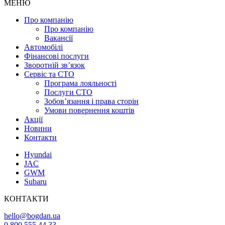
МЕНЮ
Про компанію
Про компанію
Вакансії
Автомобілі
Фінансові послуги
Зворотній зв’язок
Cервіс та СТО
Програма лояльності
Послуги СТО
Зобов’язання і права сторін
Умови повернення коштів
Акції
Новини
Контакти
Hyundai
JAC
GWM
Subaru
КОНТАКТИ
hello@bogdan.ua
0 800 555 44 33