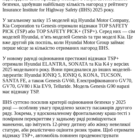
безпеки, здобувши найбільшу кількість нагород у рейтингу
Insurance Institute for Highway Safety (IIHS) 2025 року.
У загальному заліку 15 моделей від Hyundai Motor Company,
Kia Corporation та Genesis отримали відзнаки TOP SAFETY
PICK (TSP) або TOP SAFETY PICK+ (TSP+). Серед них — сім
моделей Hyundai, п’ять моделей Genesis та три моделі Kia. Це
вже другий рік поспіль, коли Hyundai Motor Group займає
перше місце за кількістю отриманих нагород IIHS.
У новому раунді оцінювання престижні відзнаки TSP+
отримали Hyundai ELANTRA, SONATA та Kia K4 у версіях
2025 модельного року. Вони приєдналися до інших моделей-
лауреатів: Hyundai IONIQ 5, IONIQ 6, KONA, TUCSON,
SANTA FE, а також Genesis GV60, Електрифікованого GV70,
GV70, GV80 і Kia EV9, Telluride. Модель Genesis G90 наразі
має відзнаку TSP.
IIHS суттєво посилив критерії оцінювання безпеки у 2025
році — особливу увагу приділено захисту пасажирів другого
ряду. Зокрема, у вдосконаленому фронтальному краш-тесті з
помірним перекриттям у задньому ряді розміщуються
манекени, що імітують 12-річну дитину або жінку невеликої
статури, аби реалістично оцінити ризик травм. Щоб отримати
відзнаку TSP+, автомобіль повинен продемонструвати