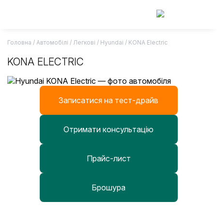
Skip
to
content
Головна
/
Автомобілі
/ Легкові / Hyundai /
KONA Electric
KONA ELECTRIC
Записатися на тест-драйв
Отримати консультацію
Прайс-лист
Брошура