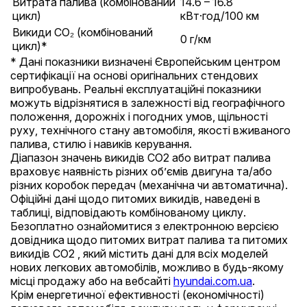
Витрата палива (комбінований
14.6 – 16.8
цикл)
кВт·год/100 км
Викиди CO₂ (комбінований
0 г/км
цикл)*
* Дані показники визначені Європейським центром
сертифікації на основі оригінальних стендових
випробувань. Реальні експлуатаційні показники
можуть відрізнятися в залежності від географічного
положення, дорожніх і погодних умов, щільності
руху, технічного стану автомобіля, якості вживаного
палива, стилю і навиків керування.
Діапазон значень викидів СО2 або витрат палива
враховує наявність різних об’ємів двигуна та/або
різних коробок передач (механічна чи автоматична).
Офіційні дані щодо питомих викидів, наведені в
таблиці, відповідають комбінованому циклу.
Безоплатно ознайомитися з електронною версією
довідника щодо питомих витрат палива та питомих
викидів CO2 , який містить дані для всіх моделей
нових легкових автомобілів, можливо в будь-якому
місці продажу або на вебсайті
hyundai.com.ua
.
Крім енергетичної ефективності (економічності)