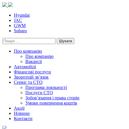
Skip
to
content
Hyundai
JAC
GWM
Subaru
Пошук:
Про компанію
Про компанію
Вакансії
Автомобілі
Фінансові послуги
Зворотній зв’язок
Cервіс та СТО
Програма лояльності
Послуги СТО
Зобов’язання і права сторін
Умови повернення коштів
Акції
Новини
Контакти