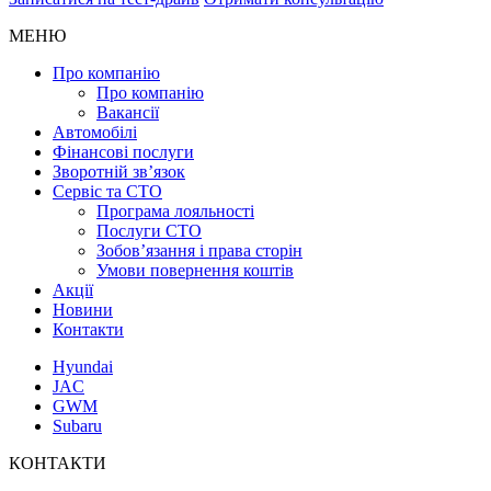
МЕНЮ
Про компанію
Про компанію
Вакансії
Автомобілі
Фінансові послуги
Зворотній зв’язок
Cервіс та СТО
Програма лояльності
Послуги СТО
Зобов’язання і права сторін
Умови повернення коштів
Акції
Новини
Контакти
Hyundai
JAC
GWM
Subaru
КОНТАКТИ