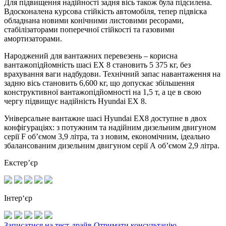
Для підвищення надійності задня вісь також була підсилена.
Вдосконалена курсова стійкість автомобіля, тепер підвіска
обладнана новими конічними листовими ресорами,
стабілізаторами поперечної стійкості та газовими
амортизаторами.
Народжений для вантажних перевезень – корисна
вантажопідйомність шасі ЕХ 8 становить 5 375 кг, без
врахування ваги надбудови. Технічний запас навантаження на
задню вісь становить 6,600 кг, що допускає збільшення
конструктивної вантажопідйомності на 1,5 т, а це в свою
чергу підвищує надійність Hyundai EX 8.
Універсальне вантажне шасі Hyundai EX8 доступне в двох
конфігураціях: з потужним та надійним дизельним двигуном
серії F об’ємом 3,9 літра, та з новим, економічним, ідеально
збалансованим дизельним двигуном серії А об’ємом 2,9 літра.
Екстер’єр
Інтер‘єр
Записатися на тест-драйв
Отримати консультацію