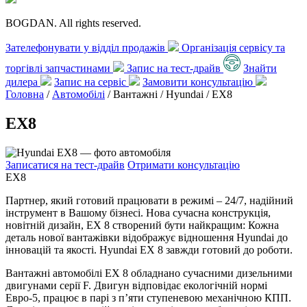
BOGDAN. All rights reserved.
Зателефонувати у відділ продажів
Організація сервісу та
торгівлі запчастинами
Запис на тест-драйв
Знайти
дилера
Запис на сервіс
Замовити консультацію
Головна
/
Автомобілі
/ Вантажні / Hyundai /
EX8
EX8
Записатися на тест-драйв
Отримати консультацію
EX8
Партнер, який готовий працювати в режимі – 24/7, надійний
інструмент в Вашому бізнесі. Нова сучасна конструкція,
новітній дизайн, ЕХ 8 створений бути найкращим: Кожна
деталь нової вантажівки відображує відношення Hyundai до
інновацій та якості. Hyundai ЕХ 8 завжди готовий до роботи.
Вантажні автомобілі ЕХ 8 обладнано сучасними дизельними
двигунами серії F. Двигун відповідає екологічній нормі
Евро-5, працює в парі з п’яти ступеневою механічною КПП.