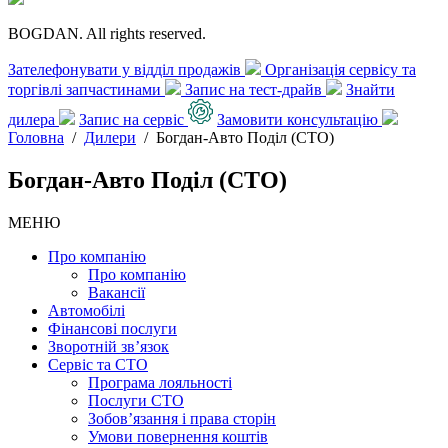
BOGDAN. All rights reserved.
Зателефонувати у відділ продажів
Організація сервісу та
торгівлі запчастинами
Запис на тест-драйв
Знайти
дилера
Запис на сервіс
Замовити консультацію
Головна
/
Дилери
/
Богдан-Авто Поділ (СТО)
Богдан-Авто Поділ (СТО)
МЕНЮ
Про компанію
Про компанію
Вакансії
Автомобілі
Фінансові послуги
Зворотній зв’язок
Cервіс та СТО
Програма лояльності
Послуги СТО
Зобов’язання і права сторін
Умови повернення коштів