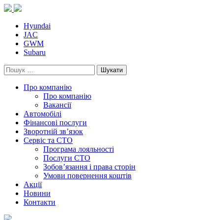
Skip
to
content
Hyundai
JAC
GWM
Subaru
Пошук:
Про компанію
Про компанію
Вакансії
Автомобілі
Фінансові послуги
Зворотній зв’язок
Cервіс та СТО
Програма лояльності
Послуги СТО
Зобов’язання і права сторін
Умови повернення коштів
Акції
Новини
Контакти