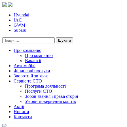
Skip
to
content
Hyundai
JAC
GWM
Subaru
Пошук:
Про компанію
Про компанію
Вакансії
Автомобілі
Фінансові послуги
Зворотній зв’язок
Cервіс та СТО
Програма лояльності
Послуги СТО
Зобов’язання і права сторін
Умови повернення коштів
Акції
Новини
Контакти