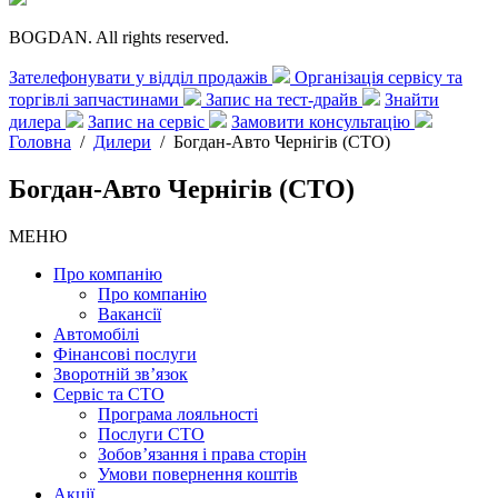
BOGDAN. All rights reserved.
Зателефонувати у відділ продажів
Організація сервісу та
торгівлі запчастинами
Запис на тест-драйв
Знайти
дилера
Запис на сервіс
Замовити консультацію
Головна
/
Дилери
/
Богдан-Авто Чернігів (СТО)
Богдан-Авто Чернігів (СТО)
МЕНЮ
Про компанію
Про компанію
Вакансії
Автомобілі
Фінансові послуги
Зворотній зв’язок
Cервіс та СТО
Програма лояльності
Послуги СТО
Зобов’язання і права сторін
Умови повернення коштів
Акції